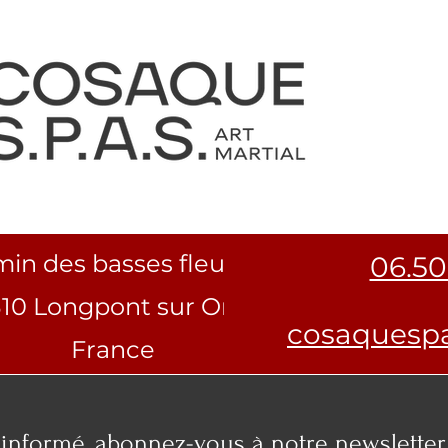
min des basses fleurances
06.50
310 Longpont sur Orge
cosaquesp
France
 informé, abonnez-vous à notre newsletter