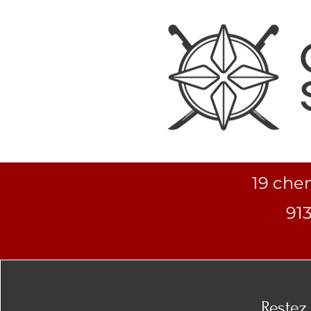
19 che
91
Restez