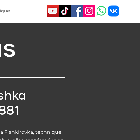
ique
as
shka
881
la Flankirovka, technique