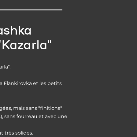
ashka
"Kazarla"
rla".
la Flankirovka et les petits
ées, mais sans "finitions"
..), sans fourreau et avec une
t très solides.