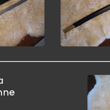
a
nne