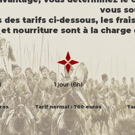
vous sou
 des tarifs ci-dessous, les fra
et nourriture sont à la charge 
)
1 jour (6h)
uros
Tarif normal : 700 euros
Tar