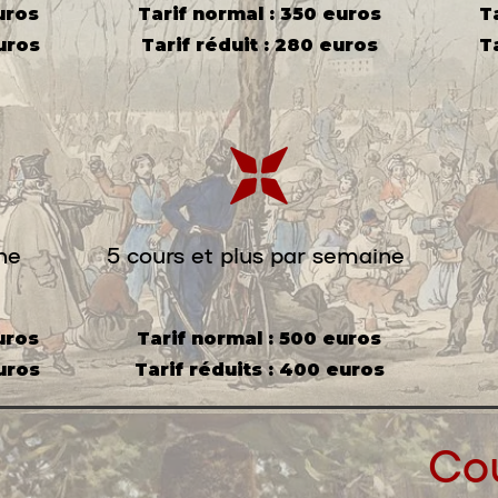
uros
Tarif normal : 350 euros
T
euros
Tarif réduit : 280 euros
T
ne
5 cours et plus par semaine
uros
Tarif normal : 500 euros
uros
Tarif réduits : 400 euros
Cou