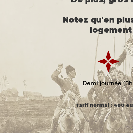
Notez qu'en plus
logement 
Demi journée (3h
Tarif normal : 400 e