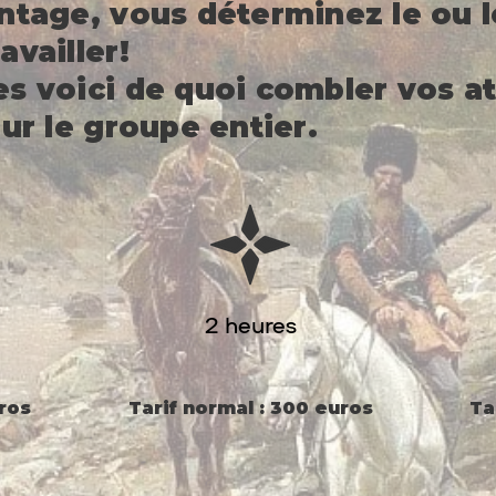
antage, vous déterminez le ou 
availler!
s voici de quoi combler vos at
our le groupe entier.
2 heures
ros
Tarif normal : 300 euros
Ta