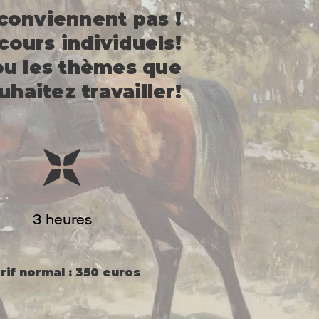
 conviennent pas !​
ours individuels!
ou les thèmes que
haitez travailler!
3 heures
rif normal : 350 euros