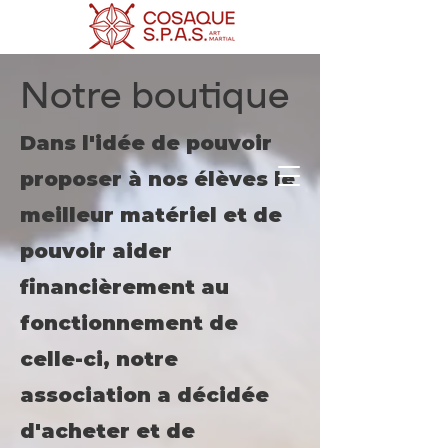
Notre boutique
Cosaque
S.P.A.S.
Dans l'idée de pouvoir
proposer à nos élèves le
meilleur matériel et de
pouvoir aider
financièrement au
fonctionnement de
celle-ci, notre
association a décidée
d'acheter et de