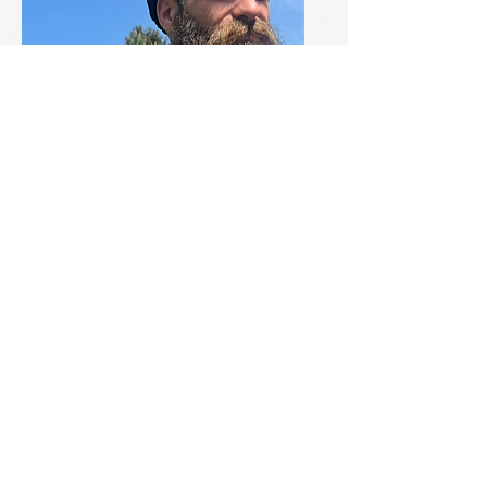
Vêtements
Cosaques
19 chemin des basses