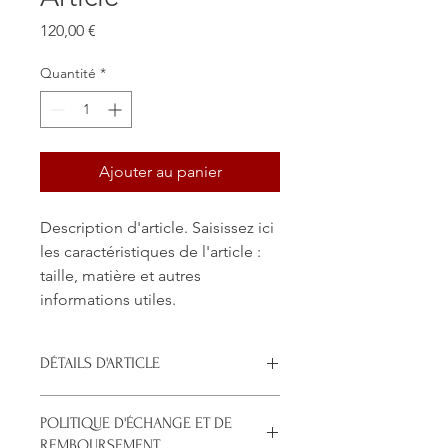
Prix
120,00 €
Quantité
*
Ajouter au panier
Description d'article. Saisissez ici 
les caractéristiques de l'article : 
taille, matière et autres 
informations utiles.
DÉTAILS D'ARTICLE
Détails d'article. Saisissez ici les
POLITIQUE D'ÉCHANGE ET DE
caractéristiques de l'article : taille,
REMBOURSEMENT
matière et autres détails utiles. Cet