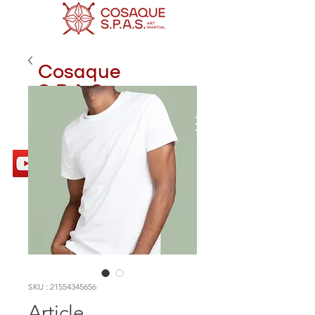
Cosaque
S.P.A.S.
SKU : 21554345656
Article