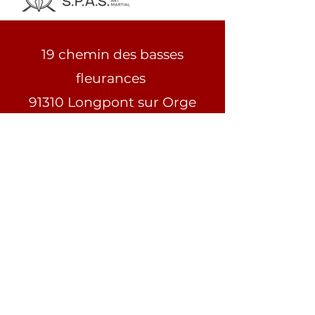
19 chemin des basses
fleurances
91310 Longpont sur Orge
France
06.50.39.92.39
.
cosaquespas@gmail.com
Restez informé, abonnez-vous à
notre newsletter